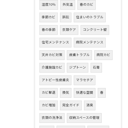
湿度70％
外気温
春のカビ
季節カビ
訴訟
住まいのトラブル
春の季節
衣類ケア
コンクリート壁
住宅メンテナンス
病院メンテナンス
天井カビ対策
皮膚トラブル
病院カビ
介護施設カビ
ジプトーン
石膏
アトピー性皮膚炎
マラセチア
カビ撃退
換気
快適な空間
春
カビ増加
完全ガイド
消臭
衣類の洗浄法
収納スペースの管理