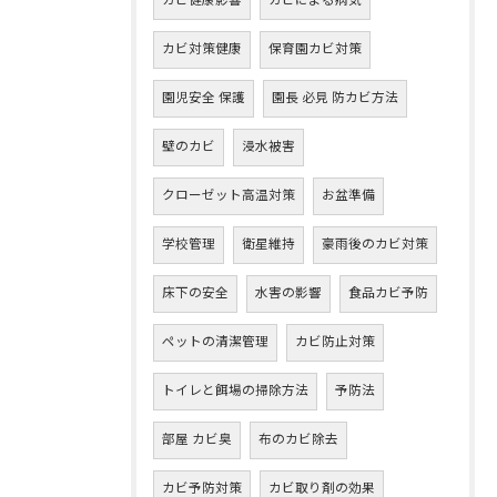
カビ健康影響
カビによる病気
カビ対策健康
保育園カビ対策
園児安全 保護
園長 必見 防カビ方法
壁のカビ
浸水被害
クローゼット高温対策
お盆準備
学校管理
衛星維持
豪雨後のカビ対策
床下の安全
水害の影響
食品カビ予防
ペットの清潔管理
カビ防止対策
トイレと餌場の掃除方法
予防法
部屋 カビ臭
布のカビ除去
カビ予防対策
カビ取り剤の効果