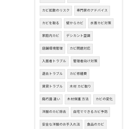
カビ拡散のリスク
専門家のアドバイス
カビを取る
壁からカビ
水害カビ対策
家庭内カビ
デシカント空調
店舗環境管理
カビ問題対応
入居者トラブル
管理者向け対策
退去トラブル
カビ修繕費
賃貸トラブル
木材 カビ取り
腐朽菌 違い
木材保護 方法
カビの変化
洋服のカビ除去
自宅でできるカビ予防
安全な洋服のお手入れ法
食品のカビ