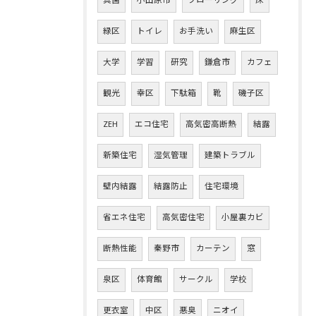
真菌
小田原市
フローリング
床
緑区
トイレ
お手洗い
麻生区
大学
学習
研究
鎌倉市
カフェ
観光
幸区
下駄箱
靴
磯子区
ZEH
エコ住宅
高気密高断熱
結露
新築住宅
湿気管理
建築トラブル
壁内結露
結露防止
住宅環境
省エネ住宅
高気密住宅
小屋裏カビ
断熱性能
秦野市
カーテン
窓
泉区
体育館
サークル
学校
更衣室
中区
悪臭
ニオイ