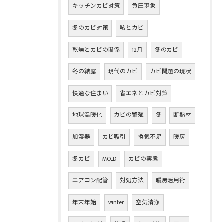
キッチンカビ対策
負圧現象
冬のカビ対策
咳とカビ
乾燥とカビの関係
12月
冬のカビ
冬の結露
現代のカビ
カビ問題の現状
快適な住まい
省エネとカビ対策
地球温暖化
カビの繁殖
冬
断熱材
加湿器
カビ吸引
換気不足
暖房
冬カビ
MOLD
カビの実態
エアコン配管
対処方法
暖房活用術
年末年始
winter
空気清浄