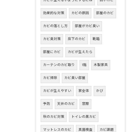
カビが生えないようにするには
白いカビ
効果的な対策
カビの原因
部屋のカビ
カビの落とし方
部屋がカビ臭い
カビ臭対策
床下のカビ
靴箱
部屋にカビ
カビが生えたら
カーテンのカビ取り
1階
木製家具
カビ掃除
カビ臭い部屋
カビが生えやすい
家全体
かび
予防
天井のカビ
窓際
秋のカビ対策
トイレの黒カビ
マットレスのカビ
真菌検査
カビ課題