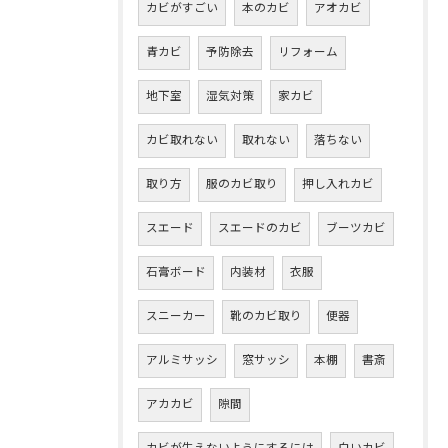
カビがすごい
本のカビ
アオカビ
青カビ
予防除去
リフォーム
地下室
湿気対策
家カビ
カビ取れない
取れない
落ちない
取り方
服のカビ取り
押し入れカビ
スエード
スエードのカビ
ブーツカビ
石膏ボード
内装材
衣服
スニーカー
靴のカビ取り
便器
アルミサッシ
窓サッシ
本棚
書斎
アカカビ
隙間