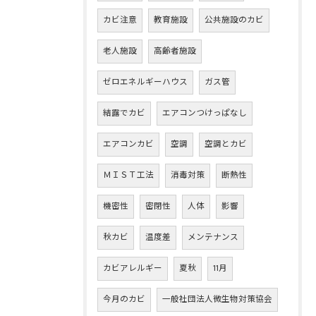
カビ注意
教育施設
公共施設のカビ
老人施設
高齢者施設
ゼロエネルギーハウス
ガス管
結露でカビ
エアコンつけっぱなし
エアコンカビ
空調
空調とカビ
ＭＩＳＴ工法
消毒対策
断熱性
機密性
密閉性
人体
影響
秋カビ
温度差
メンテナンス
カビアレルギー
夏秋
11月
今月のカビ
一般社団法人微生物対策協会