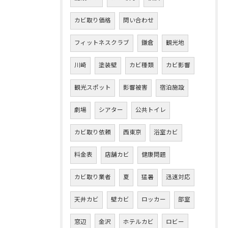
カビ取り価格
問い合わせ
フィットネスクラブ
鎌倉
観光地
川崎
塗装壁
カビ種類
カビ影響
観光スポット
影響被害
宿泊施設
劇場
シアター
公共トイレ
カビ取り依頼
西東京
浴室カビ
料金表
店舗カビ
健康問題
カビ取り業者
夏
猛暑
迅速対応
天井カビ
壁カビ
ロッカー
部室
窓辺
金沢
ホテルカビ
ロビー