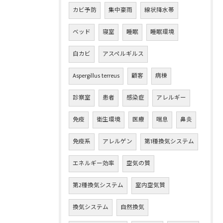
カビ予防
集中豪雨
線状降水帯
ベッド
寝室
睡眠
睡眠環境
白カビ
アスペルギルス
Aspergillus terreus
顧客
病棟
診察室
患者
感染症
アレルギー
免疫
衛生環境
医療
喘息
鼻炎
免疫系
アレルゲン
第1種換気システム
エネルギー効率
空気の質
第2種換気システム
室内空気質
換気システム
自然換気