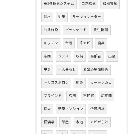
第3種換気システム
自然給気
機械排気
漏水
対策
サーキュレーター
公共施設
バックヤード
衛生問題
キッチン
台所
床カビ
寝具
布団
タンス
収納
高齢者
出窓
単身
一人暮らし
夏型過敏性肺炎
トリコスポロン
肺炎
カーテンカビ
ブラインド
玄関
古民家
広範囲
検査
新築マンション
依頼相場
横浜県
部屋
木造
カビだらけ