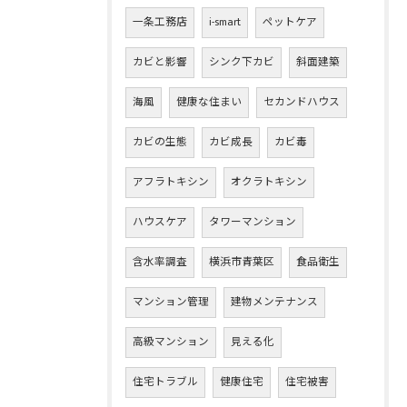
一条工務店
i-smart
ペットケア
カビと影響
シンク下カビ
斜面建築
海風
健康な住まい
セカンドハウス
カビの生態
カビ成長
カビ毒
アフラトキシン
オクラトキシン
ハウスケア
タワーマンション
含水率調査
横浜市青葉区
食品衛生
マンション管理
建物メンテナンス
高級マンション
見える化
住宅トラブル
健康住宅
住宅被害