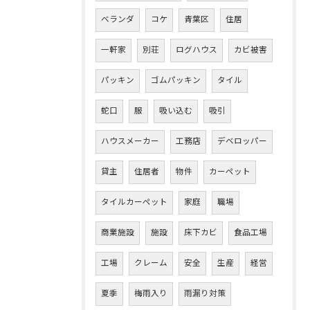
ベランダ
コケ
青葉区
住居
一軒家
別荘
ログハウス
カビ被害
パッキン
ゴムパッキン
タイル
蛇口
服
吸い込む
吸引
ハウスメーカー
工務店
デベロッパー
貸主
住居者
物件
カーペット
タイルカーペット
家庭
職場
商業施設
施設
床下カビ
食品工場
工場
クレーム
安全
生産
経営
夏季
梅雨入り
雨漏り対策