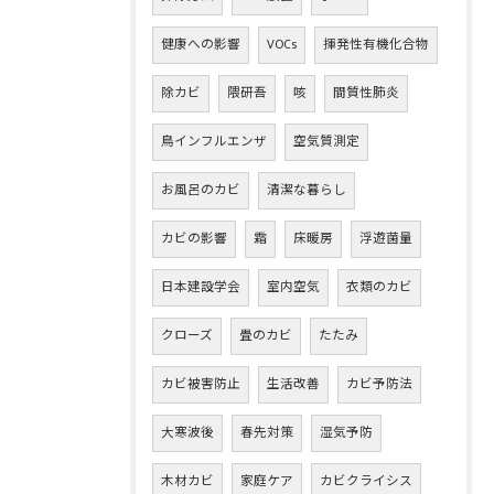
健康への影響
VOCs
揮発性有機化合物
除カビ
隈研吾
咳
間質性肺炎
鳥インフルエンザ
空気質測定
お風呂のカビ
清潔な暮らし
カビの影響
霜
床暖房
浮遊菌量
日本建設学会
室内空気
衣類のカビ
クローズ
畳のカビ
たたみ
カビ被害防止
生活改善
カビ予防法
大寒波後
春先対策
湿気予防
木材カビ
家庭ケア
カビクライシス