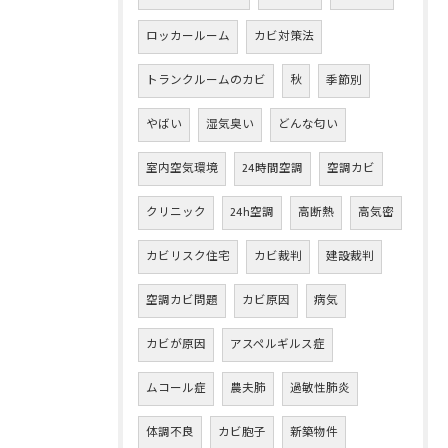
ロッカールーム
カビ対策法
トランクルームのカビ
秋
季節別
やばい
湿気臭い
どんな匂い
室内空気環境
24時間空調
空調カビ
クリニック
24h空調
高断熱
高気密
カビリスク住宅
カビ裁判
建設裁判
空調カビ問題
カビ原因
病気
カビが原因
アスペルギルス症
ムコール症
農夫肺
過敏性肺炎
体調不良
カビ胞子
新築物件