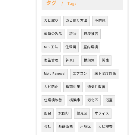
タグ
Tags
カビ取り
カビ取り方法
予防策
最新の製品
現状
健康被害
MIST工法
住環境
室内環境
衛生管理
神奈川
横須賀
関東
Mold Removal
エアコン
床下湿度対策
カビ防止
梅雨対策
通気性改善
住環境改善
横浜市
港北区
浴室
風呂
水回り
鶴見区
オフィス
会社
基礎断熱
戸塚区
カビ検査