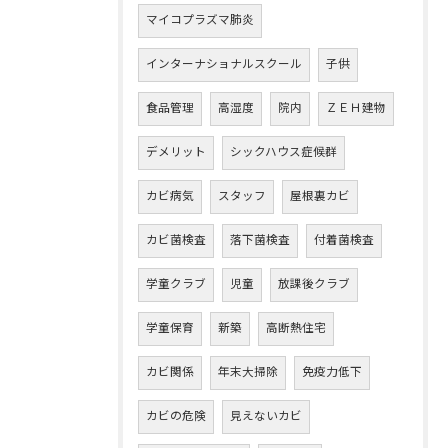
マイコプラズマ肺炎
インターナショナルスクール
子供
食品管理
高湿度
院内
ＺＥＨ建物
デメリット
シックハウス症候群
カビ病気
スタッフ
屋根裏カビ
カビ菌検査
落下菌検査
付着菌検査
学童クラブ
児童
放課後クラブ
学童保育
新築
高断熱住宅
カビ関係
年末大掃除
免疫力低下
カビの危険
見えないカビ