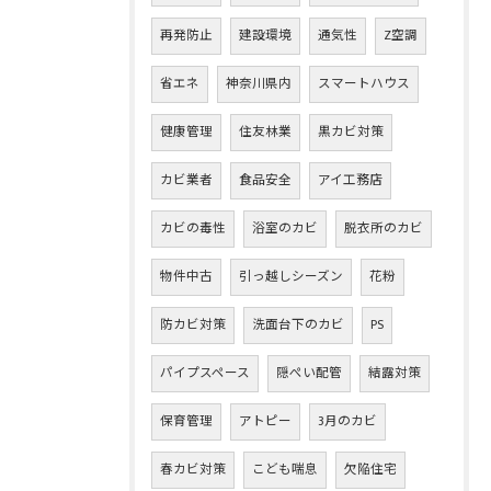
再発防止
建設環境
通気性
Z空調
省エネ
神奈川県内
スマートハウス
健康管理
住友林業
黒カビ対策
カビ業者
食品安全
アイ工務店
カビの毒性
浴室のカビ
脱衣所のカビ
物件中古
引っ越しシーズン
花粉
防カビ対策
洗面台下のカビ
PS
パイプスペース
隠ぺい配管
結露対策
保育管理
アトピー
3月のカビ
春カビ対策
こども喘息
欠陥住宅