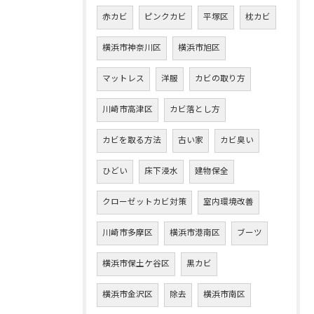
赤カビ
ピンクカビ
平塚区
枕カビ
横浜市神奈川区
横浜市旭区
マットレス
洋服
カビの取り方
川崎市高津区
カビ落とし方
カビを取る方法
古い家
カビ臭い
ひどい
床下浸水
建物保全
クローゼットカビ対策
室内環境改善
川崎市多摩区
横浜市港南区
ブーツ
横浜市保土ケ谷区
黒カビ
横浜市金沢区
除去
横浜市南区