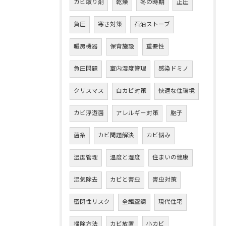
カビ取り剤
乾燥
冬の時期
正圧
負圧
寒さ対策
石油ストーブ
暖房機器
保育施設
重要性
負圧問題
室内湿度管理
感染ドミノ
クリスマス
白カビ対策
快適な住環境
カビ浮遊菌
アレルギー対策
胞子
菌糸
カビ問題解決
カビ悩み
湿度管理
温度と湿度
住まいの健康
湿気除去
カビと害虫
害虫対策
密閉性リスク
全館空調
現代住宅
掃除方法
カビ放置
小カビ