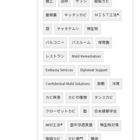
施工
窓枠
サッシ
壁紙カビ
屋根裏
キッチンカビ
ＭＩＳＴ工法®
店
チャタテムシ
微生物
バルコニー
バスルーム
保育園
レストラン
Mold Remediation
Embassy Services
Diplomat Support
Confidential Mold Solutions
旅館
冷房
カビ疾患
カビの種類
タンスカビ
クローゼットカビ
塾
日本建築学会
MIST工法®
空中浮遊真菌
微生物対策
施設カビ
カビ専門
横浜