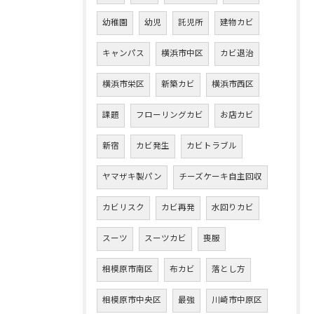
幼稚園
幼児
託児所
建物カビ
キャンパス
横浜市中区
カビ退治
横浜市栄区
新築カビ
横浜市西区
課題
フローリングカビ
お店カビ
新宿
カビ発生
カビトラブル
ヤマザキ製パン
チーズケーキ自主回収
カビリスク
カビ再発
水回りカビ
スーツ
スーツカビ
喪服
相模原市南区
布カビ
落とし方
相模原市中央区
最強
川崎市中原区