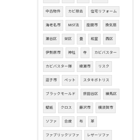
中古物件
カビ除去
住宅リフォーム
海老名市
MIST法
座間市
換気扇
瀬谷区
栄区
畳
和室
西区
伊勢原市
神社
寺
カビバスター
カビバスター隊
綾瀬市
リスク
逗子市
ペット
スタキボトリス
ブラックモールド
世田谷区
練馬区
壁紙
クロス
藤沢市
横須賀市
ソファ
合皮
布
革
ファブリックソファ
レザーソファ