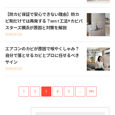
【防カビ保証で安心できない理由】防カ
ビ剤だけでは再発する？MIST工法®カビバ
スターズ横浜が原因と対策を解説
2026/07/22
エアコンのカビが原因で咳やくしゃみ？
自分で落とせるカビとプロに任せるべき
サイン
2026/07/21
1
2
3
4
5
...
195