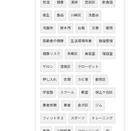
除湿
健康
清掃
宮前区
飲食店
衛生
食品
川崎区
洗面台
洗面所
厚木市
台風
災害
豪雨
高齢者の健康
生活環境改善
施設管理
健康リスク
多摩区
美容室
理容室
サロン
港南区
クローゼット
押し入れ
衣類
カビ臭
都筑区
学習塾
スクール
教室
保土ケ谷区
業者依頼
業者
金沢区
ジム
フィットネス
スポーツ
トレーニング