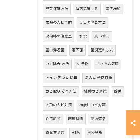
野菜保管方法
海面温度上昇
湿度増加
衣類のカビ予防
カビの除去方法
収納時の注意点
水没
臭い除去
空中浮遊菌
落下菌
菌測定の方式
カビ除去 方法
枕 予防
ペットの健康
トイレ 黒カビ 除去
黒カビ 予防対策
カビ取り 安全方法
線香カビ対策
除菌
人形のカビ対策
神奈川カビ対策
住宅診断
医療機関
院内感染
空気質改善
HEPA
感染管理