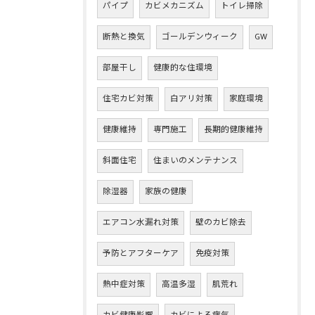
パイプ
カビメカニズム
トイレ掃除
断熱と換気
ゴールデンウィーク
GW
部屋干し
健康的な住環境
住宅カビ対策
白アリ対策
家庭環境
健康維持
専門施工
長期的健康維持
斜面住宅
住まいのメンテナンス
除湿器
家族の健康
エアコン水漏れ対策
壁のカビ除去
予防とアフターケア
免疫対策
熱中症対策
高温多湿
肌荒れ