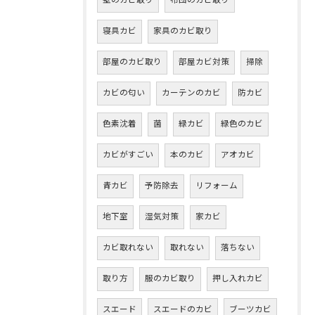
壁のカビ取り
布団のカビ取り
寝具カビ
家具のカビ取り
部屋のカビ取り
部屋カビ対策
掃除
カビの匂い
カーテンのカビ
防カビ
色素沈着
菌
緑カビ
緑色のカビ
カビがすごい
本のカビ
アオカビ
青カビ
予防除去
リフォーム
地下室
湿気対策
家カビ
カビ取れない
取れない
落ちない
取り方
服のカビ取り
押し入れカビ
スエード
スエードのカビ
ブーツカビ