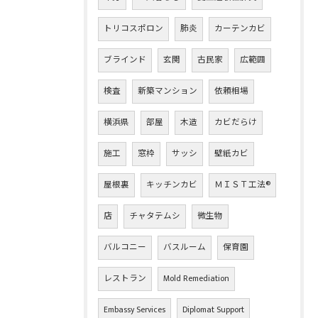
トリコスポロン
肺炎
カーテンカビ
ブラインド
玄関
古民家
広範囲
検査
新築マンション
依頼相場
横浜県
部屋
木造
カビだらけ
施工
窓枠
サッシ
壁紙カビ
屋根裏
キッチンカビ
ＭＩＳＴ工法®
店
チャタテムシ
微生物
バルコニー
バスルーム
保育園
レストラン
Mold Remediation
Embassy Services
Diplomat Support