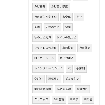
カビ掃除
カビ臭い部屋
カビが生えやすい
家全体
かび
予防
天井のカビ
窓際
秋のカビ対策
トイレの黒カビ
マットレスのカビ
真菌検査
カビ課題
ロッカールーム
カビ対策法
トランクルームのカビ
秋
季節別
やばい
湿気臭い
どんな匂い
室内空気環境
24時間空調
空調カビ
クリニック
24h空調
高断熱
高気密