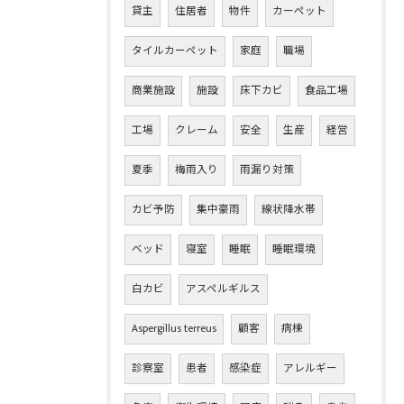
貸主
住居者
物件
カーペット
タイルカーペット
家庭
職場
商業施設
施設
床下カビ
食品工場
工場
クレーム
安全
生産
経営
夏季
梅雨入り
雨漏り対策
カビ予防
集中豪雨
線状降水帯
ベッド
寝室
睡眠
睡眠環境
白カビ
アスペルギルス
Aspergillus terreus
顧客
病棟
診察室
患者
感染症
アレルギー