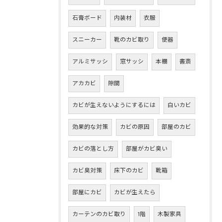
石膏ボード
内装材
衣服
スニーカー
靴のカビ取り
便器
アルミサッシ
窓サッシ
本棚
書斎
アカカビ
隙間
カビが生えないようにするには
白いカビ
効果的な対策
カビの原因
部屋のカビ
カビの落とし方
部屋がカビ臭い
カビ臭対策
床下のカビ
靴箱
部屋にカビ
カビが生えたら
カーテンのカビ取り
1階
木製家具