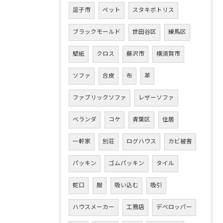
逗子市
ペット
スタキボトリス
ブラックモールド
世田谷区
練馬区
壁紙
クロス
藤沢市
横須賀市
ソファ
合皮
布
革
ファブリックソファ
レザーソファ
ベランダ
コケ
青葉区
住居
一軒家
別荘
ログハウス
カビ被害
パッキン
ゴムパッキン
タイル
蛇口
服
吸い込む
吸引
ハウスメーカー
工務店
デベロッパー