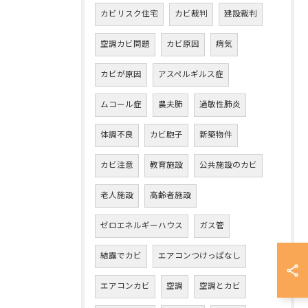
カビリスク住宅
カビ裁判
建設裁判
空調カビ問題
カビ原因
病気
カビが原因
アスペルギルス症
ムコール症
農夫肺
過敏性肺炎
体調不良
カビ胞子
新築物件
カビ注意
教育施設
公共施設のカビ
老人施設
高齢者施設
ゼロエネルギーハウス
ガス管
結露でカビ
エアコンつけっぱなし
エアコンカビ
空調
空調とカビ