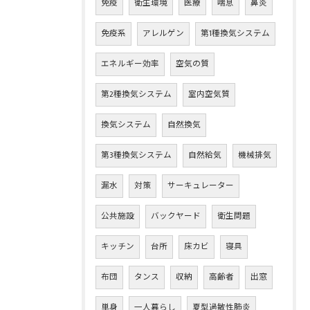
免疫
衛生環境
医療
喘息
鼻炎
免疫系
アレルゲン
第1種換気システム
エネルギー効率
空気の質
第2種換気システム
室内空気質
換気システム
自然換気
第3種換気システム
自然給気
機械排気
漏水
対策
サーキュレーター
公共施設
バックヤード
衛生問題
キッチン
台所
床カビ
寝具
布団
タンス
収納
高齢者
出窓
単身
一人暮らし
夏型過敏性肺炎