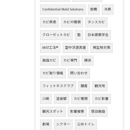
Confidential Mold Solutions
旅館
冷房
カビ疾患
カビの種類
タンスカビ
クローゼットカビ
塾
日本建築学会
MIST工法®
空中浮遊真菌
微生物対策
施設カビ
カビ専門
横浜
カビ取り価格
問い合わせ
フィットネスクラブ
鎌倉
観光地
川崎
塗装壁
カビ種類
カビ影響
観光スポット
影響被害
宿泊施設
劇場
シアター
公共トイレ