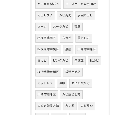
ヤマザキ製パン
チーズケーキ自主回収
カビリスク
カビ再発
水回りカビ
スーツ
スーツカビ
喪服
相模原市南区
布カビ
落とし方
相模原市中央区
最強
川崎市中原区
赤カビ
ピンクカビ
平塚区
枕カビ
横浜市神奈川区
横浜市旭区
マットレス
洋服
カビの取り方
川崎市高津区
カビ落とし方
カビを取る方法
古い家
カビ臭い