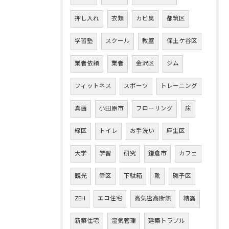
押し入れ
衣類
カビ臭
都筑区
学習塾
スクール
教室
保土ケ谷区
業者依頼
業者
金沢区
ジム
フィットネス
スポーツ
トレーニング
真菌
小田原市
フローリング
床
緑区
トイレ
お手洗い
麻生区
大学
学習
研究
鎌倉市
カフェ
観光
幸区
下駄箱
靴
磯子区
ZEH
エコ住宅
高気密高断熱
結露
新築住宅
湿気管理
建築トラブル