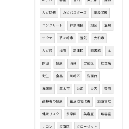
ホテル
客室
宿泊
東京都
建物
カビ問題
カビバスターズ
環境保護
コンクリート
神奈川区
旭区
温泉
サウナ
茅ヶ崎市
湿気
大和市
カビ菌
梅雨
高津区
図書館
本
除湿
健康
清掃
宮前区
飲食店
衛生
食品
川崎区
洗面台
洗面所
厚木市
台風
災害
豪雨
高齢者の健康
生活環境改善
施設管理
健康リスク
多摩区
美容室
理容室
サロン
港南区
クローゼット