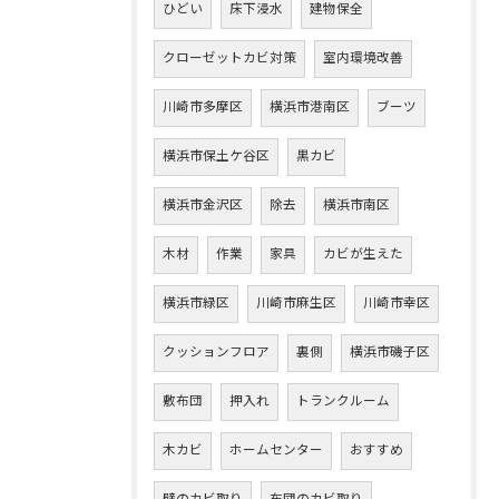
ひどい
床下浸水
建物保全
クローゼットカビ対策
室内環境改善
川崎市多摩区
横浜市港南区
ブーツ
横浜市保土ケ谷区
黒カビ
横浜市金沢区
除去
横浜市南区
木材
作業
家具
カビが生えた
横浜市緑区
川崎市麻生区
川崎市幸区
クッションフロア
裏側
横浜市磯子区
敷布団
押入れ
トランクルーム
木カビ
ホームセンター
おすすめ