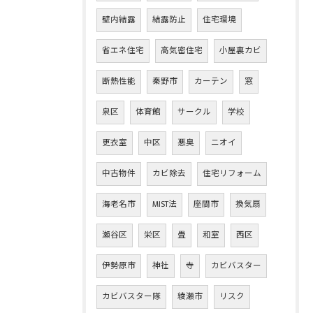
壁内結露
結露防止
住宅環境
省エネ住宅
高気密住宅
小屋裏カビ
断熱性能
秦野市
カーテン
窓
泉区
体育館
サークル
学校
更衣室
中区
悪臭
ニオイ
中古物件
カビ除去
住宅リフォーム
海老名市
MIST法
座間市
換気扇
瀬谷区
栄区
畳
和室
西区
伊勢原市
神社
寺
カビバスター
カビバスター隊
綾瀬市
リスク