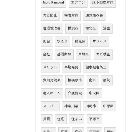
Mold Removal
エアコン
床下湿度対策
カビ防止
梅雨対策
通気性改善
住環境改善
横浜市
港北区
浴室
風呂
水回り
鶴見区
オフィス
会社
基礎断熱
戸塚区
カビ検査
メリット
早期発見
健康被害防止
費用対効果
相模原市
南区
病院
老人ホーム
介護施設
中央区
スーパー
神奈川県
川崎市
中原区
賃貸
住宅
住まい
平塚市