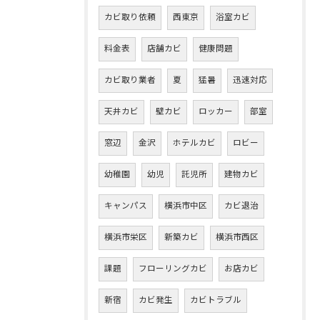
カビ取り依頼
西東京
浴室カビ
料金表
店舗カビ
健康問題
カビ取り業者
夏
猛暑
迅速対応
天井カビ
壁カビ
ロッカー
部室
窓辺
金沢
ホテルカビ
ロビー
幼稚園
幼児
託児所
建物カビ
キャンパス
横浜市中区
カビ退治
横浜市栄区
新築カビ
横浜市西区
課題
フローリングカビ
お店カビ
新宿
カビ発生
カビトラブル