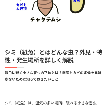
市販の除湿剤や殺虫剤だけでは解決しない理由
とは？
なぜカビとシミ（紙魚）は繰り返し発生するの
か？原因調査が不可欠な理由
再発を防ぐための徹底調査｜MIST工法®カビバ
スターズの独自の強み
カビとシミ（紙魚）を再発させないための効果
シミ（紙魚）とはどんな虫？外見・特
的な対策とは？
性・発生場所を詳しく解説
カビとシミは早期対策が重要｜放置すると費用
がかさむ理由とは？
銀色に輝く小さな害虫の正体とは？湿気とカビの兆候を見逃
さないために知っておきたいこと
シミ（紙魚）を発見したら要注意｜それはカビ
環境の兆候です
シミ（紙魚）は、湿気の多い場所に現れる小さな害虫