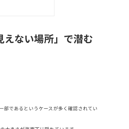
あった
危険度
査」に重きを置くのか
見えない場所」で潜む
策
一部であるというケースが多く確認されてい