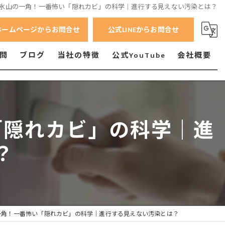
氷山の一角！一番怖い「隠れカビ」の科学｜進行する見えない汚染とは？
ホームページからお問合せ
公式LINEからお問合せ
問
ブログ
当社の特徴
公式YouTube
会社概要
横浜市のカビ
横須賀市のカビ
「隠れカビ」の科学｜進
相模原市のカビ
？
小田原市のカビ
一角！一番怖い「隠れカビ」の科学｜進行する見えない汚染とは？