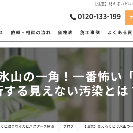
【注意】見えるカビは
0120-133-199
ス
依頼・相談の流れ
価格表
施工事例
よくある質
氷山の一角！一番怖い
行する見えない汚染とは
のカビ取りならカビバスターズ横浜
ブログ
【注意】見えるカビは氷山の