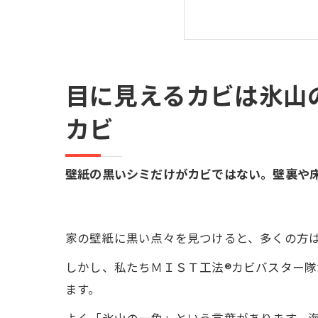
なぜカビは何度
「見えないカビ
カビ取りよりも重
隠れカビを放置し
目に見えるカビは氷山
こんな症状があ
カビ
カビ問題の解決
カビが見えてか
壁紙の黒いシミだけがカビではない。壁裏や
まとめ｜見えな
家の壁紙に黒い点々を見つけると、多くの方
しかし、私たちＭＩＳＴ工法®カビバスター
ます。