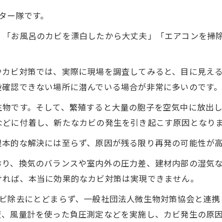
ター隊です。
」「お風呂のカビを漂白したから大丈夫」「エアコンを掃
やカビ対策では、実際に現場を調査してみると、目に見え
段確認できない場所に潜んでいる場合が非常に多いのです
生物です。そして、繁殖すると大量の胞子を空気中に放出
などに付着し、新たなカビの発生を引き起こす原因となり
根本的な解決には至らず、原因が残る限り再発の可能性が
おり、換気のバランスや室内外の圧力差、建材内部の湿気
ければ、本当に効果的なカビ対策は実現できません。
カビ除去にとどまらず、一般社団法人微生物対策協会と連携
査、風量計を使った負圧測定などを実施し、カビ発生の原