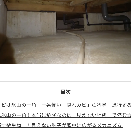
目次
カビは氷山の一角！一番怖い「隠れカビ」の科学｜進行す
は氷山の一角！本当に危険なのは「見えない場所」で潜む
汚す微生物」！見えない胞子が家中に広がるメカニズム