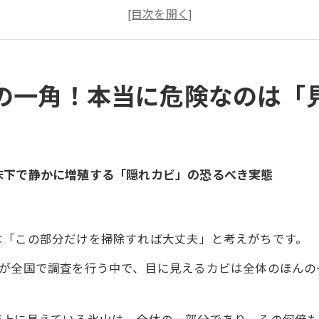
も再発するのか？真の原因は「湿気」と「建物の問題」に
」を見つけるには？真菌検査が明らかにする住宅の実際の
要なこと――なぜＭＩＳＴ工法®カビバスター隊は「事前調
ないために――未来の健康と住まいを守る第一歩
の一角！本当に危険なのは「
ったら要注意！隠れカビが潜む住宅のサインとは？
は「除去」ではなく「原因の改善」から始まる
らでは遅い？予防のための「住宅健康診断」の重要性
床下で静かに増殖する「隠れカビ」の恐るべき実態
いカビを見逃さないことが、住まいと家族を守る最重要対
は「この部分だけを掃除すれば大丈夫」と考えがちです。
隊が全国で調査を行う中で、目に見えるカビは全体のほんの