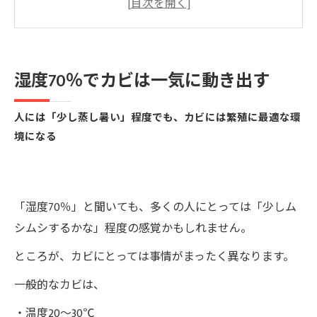
どうして壁紙の「裏」がカビの温床になるのか
「少しカビ臭いかも」は見逃してはいけない危
険サイン
湿度70％でカビは一気に動き出す
どうしてカビは繰り返し発生してしまうのか
梅雨シーズンのカビ被害を抑えるために今でき
人には「少し蒸し暑い」程度でも、カビには繁殖に最適な環
ること
境になる
よくある質問（FAQ）
「湿度70％」と聞いても、多くの人にとっては「少しム
シムシするかな」程度の感覚かもしれません。
ところが、カビにとっては事情がまったく異なります。
一般的なカビは、
・温度20〜30℃