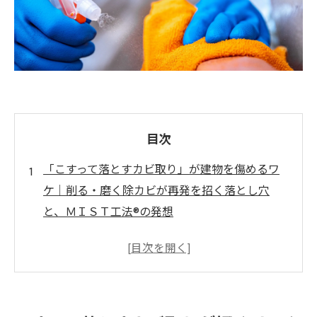
目次
「こすって落とすカビ取り」が建物を傷めるワ
ケ｜削る・磨く除カビが再発を招く落とし穴
と、ＭＩＳＴ工法®の発想
こすって落とすカビ取りが招くリスクとは
強くこするほど増える“見えないダメージ”とは
再発の温床になる“見えないキズ”とは
建材を削るカビ取りが招く“寿命低下”のリスク