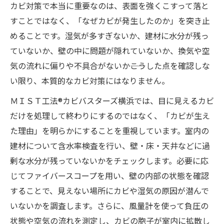
カビ対策で本当に重要なのは、表面を強くこすって落と
すことではなく、「なぜカビが発生したのか」を突き止
めることです。湿気が多すぎないか、建材に水分が残っ
ていないか、壁の中に問題が隠れていないか、換気や空
気の流れに偏りや不具合がないか――こうした点を確認しな
い限り、本質的なカビ対策にはなりません。
ＭＩＳＴ工法®カビバスターズ横浜では、目に見えるカビ
だけを処理して終わりにするのではなく、「カビが生え
た理由」を明らかにすることを重視しています。室内の
建材について含水率検査を行い、壁・床・天井などに過
剰な水分が残っていないかをチェックします。必要に応
じてファイバースコープを用い、壁の内部の状態を確認
することで、見えない場所にカビや湿気の原因が潜んで
いないかを調査します。さらに、風量計を使って負圧の
状態や空気の流れを測定し、カビの胞子が室内に拡散し