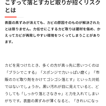
こすって落とすカビ取りが招くリスク
カビを止めるカギは「原因を突き止めること」
とは
数値と現場調査でカビの「本当の原因」を見極
める
表面の黒ずみが消えても、カビの原因そのものが解決された
見えないカビまで把握する「真菌検査」のすす
とは限りません。力任せにこするカビ取りは建材を傷め、か
め
えってカビが再発しやすい環境をつくってしまうことがあり
ます。
擦らず削らず建物を守るＭＩＳＴ工法®のカビ対
策
手に負えないカビ問題は全国対応のカビバスタ
カビを見つけたとき、多くの方が真っ先に思いつくのは
ーズ横浜へ
「ブラシでこする」「スポンジで力いっぱい磨く」「市
まとめ｜「落とす」から「守る」へ。これから
販のカビ取り剤をかけてゴシゴシ落とす」といった対処
のカビ対策
ではないでしょうか。黒い汚れが目に見えていると、ど
うしても「しっかり落とさなきゃ」と力を入れてしまい
がちです。表面の黒ずみが薄くなると、「きれいになっ