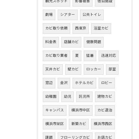
観光スポット
影響被害
宿泊施設
劇場
シアター
公共トイレ
カビ取り依頼
西東京
浴室カビ
料金表
店舗カビ
健康問題
カビ取り業者
夏
猛暑
迅速対応
天井カビ
壁カビ
ロッカー
部室
窓辺
金沢
ホテルカビ
ロビー
幼稚園
幼児
託児所
建物カビ
キャンパス
横浜市中区
カビ退治
横浜市栄区
新築カビ
横浜市西区
課題
フローリングカビ
お店カビ