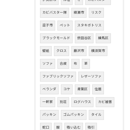
カビバスター隊
綾瀬市
リスク
逗子市
ペット
スタキボトリス
ブラックモールド
世田谷区
練馬区
壁紙
クロス
藤沢市
横須賀市
ソファ
合皮
布
革
ファブリックソファ
レザーソファ
ベランダ
コケ
青葉区
住居
一軒家
別荘
ログハウス
カビ被害
パッキン
ゴムパッキン
タイル
蛇口
服
吸い込む
吸引