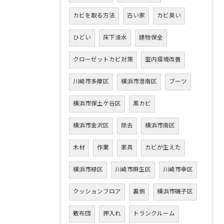
カビを取る方法
古い家
カビ臭い
ひどい
床下浸水
建物保全
クローゼットカビ対策
室内環境改善
川崎市多摩区
横浜市港南区
ブーツ
横浜市保土ケ谷区
黒カビ
横浜市金沢区
除去
横浜市南区
木材
作業
家具
カビが生えた
横浜市緑区
川崎市麻生区
川崎市幸区
クッションフロア
裏側
横浜市磯子区
敷布団
押入れ
トランクルーム