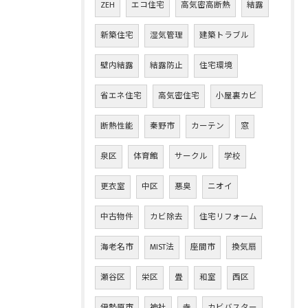
ZEH
エコ住宅
高気密高断熱
結露
新築住宅
湿気管理
建築トラブル
壁内結露
結露防止
住宅環境
省エネ住宅
高気密住宅
小屋裏カビ
断熱性能
秦野市
カーテン
窓
泉区
体育館
サークル
学校
更衣室
中区
悪臭
ニオイ
中古物件
カビ除去
住宅リフォーム
海老名市
MIST法
座間市
換気扇
瀬谷区
栄区
畳
和室
西区
伊勢原市
神社
寺
カビバスター