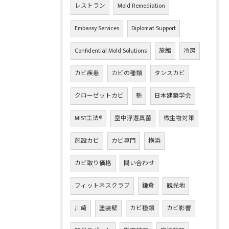
レストラン
Mold Remediation
Embassy Services
Diplomat Support
Confidential Mold Solutions
旅館
冷房
カビ疾患
カビの種類
タンスカビ
クローゼットカビ
塾
日本建築学会
MIST工法®
空中浮遊真菌
微生物対策
施設カビ
カビ専門
横浜
カビ取り価格
問い合わせ
フィットネスクラブ
鎌倉
観光地
川崎
塗装壁
カビ種類
カビ影響