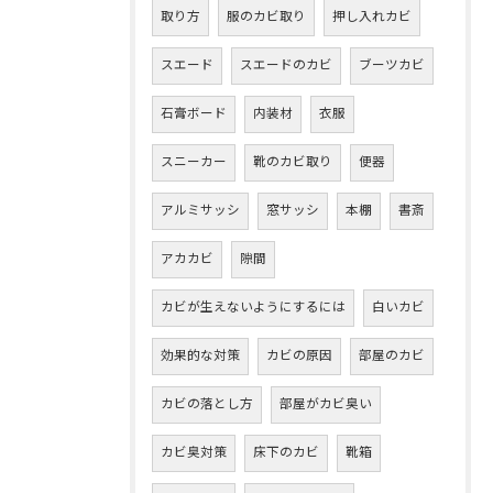
取り方
服のカビ取り
押し入れカビ
スエード
スエードのカビ
ブーツカビ
石膏ボード
内装材
衣服
スニーカー
靴のカビ取り
便器
アルミサッシ
窓サッシ
本棚
書斎
アカカビ
隙間
カビが生えないようにするには
白いカビ
効果的な対策
カビの原因
部屋のカビ
カビの落とし方
部屋がカビ臭い
カビ臭対策
床下のカビ
靴箱