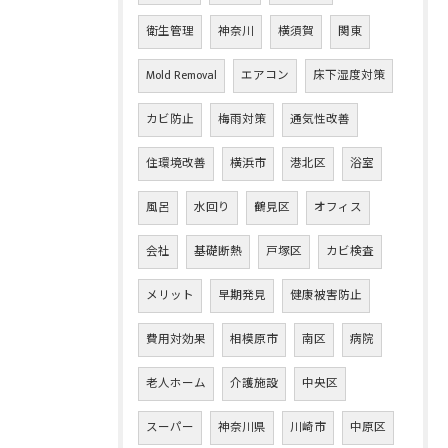
衛生管理
神奈川
横須賀
関東
Mold Removal
エアコン
床下湿度対策
カビ防止
梅雨対策
通気性改善
住環境改善
横浜市
港北区
浴室
風呂
水回り
鶴見区
オフィス
会社
基礎断熱
戸塚区
カビ検査
メリット
早期発見
健康被害防止
費用対効果
相模原市
南区
病院
老人ホーム
介護施設
中央区
スーパー
神奈川県
川崎市
中原区