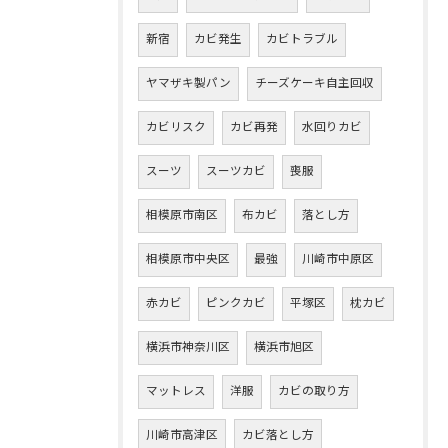
新宿
カビ発生
カビトラブル
ヤマザキ製パン
チーズケーキ自主回収
カビリスク
カビ再発
水回りカビ
スーツ
スーツカビ
喪服
相模原市南区
布カビ
落とし方
相模原市中央区
最強
川崎市中原区
赤カビ
ピンクカビ
平塚区
枕カビ
横浜市神奈川区
横浜市旭区
マットレス
洋服
カビの取り方
川崎市高津区
カビ落とし方