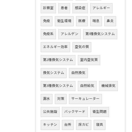
診察室
患者
感染症
アレルギー
免疫
衛生環境
医療
喘息
鼻炎
免疫系
アレルゲン
第1種換気システム
エネルギー効率
空気の質
第2種換気システム
室内空気質
換気システム
自然換気
第3種換気システム
自然給気
機械排気
漏水
対策
サーキュレーター
公共施設
バックヤード
衛生問題
キッチン
台所
床カビ
寝具