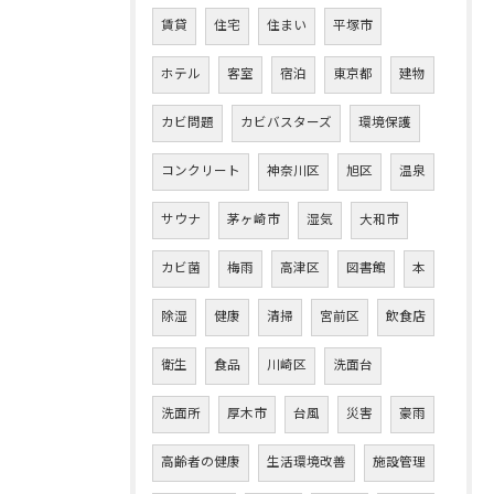
賃貸
住宅
住まい
平塚市
ホテル
客室
宿泊
東京都
建物
カビ問題
カビバスターズ
環境保護
コンクリート
神奈川区
旭区
温泉
サウナ
茅ヶ崎市
湿気
大和市
カビ菌
梅雨
高津区
図書館
本
除湿
健康
清掃
宮前区
飲食店
衛生
食品
川崎区
洗面台
洗面所
厚木市
台風
災害
豪雨
高齢者の健康
生活環境改善
施設管理