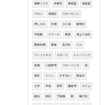
健康リスク
多摩区
美容室
理容室
サロン
港南区
クローゼット
押し入れ
衣類
カビ臭
都筑区
学習塾
スクール
教室
保土ケ谷区
業者依頼
業者
金沢区
ジム
フィットネス
スポーツ
トレーニング
真菌
小田原市
フローリング
床
緑区
トイレ
お手洗い
麻生区
大学
学習
研究
鎌倉市
カフェ
観光
幸区
下駄箱
靴
磯子区