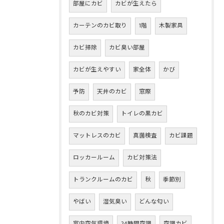
部屋にカビ
カビが生えたら
カーテンのカビ取り
1階
木製家具
カビ掃除
カビ臭い部屋
カビが生えやすい
家全体
かび
予防
天井のカビ
窓際
秋のカビ対策
トイレの黒カビ
マットレスのカビ
真菌検査
カビ課題
ロッカールーム
カビ対策法
トランクルームのカビ
秋
季節別
やばい
湿気臭い
どんな匂い
室内空気環境
24時間空調
空調カビ