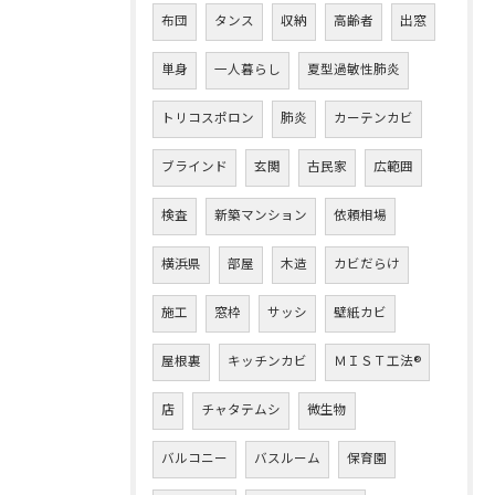
布団
タンス
収納
高齢者
出窓
単身
一人暮らし
夏型過敏性肺炎
トリコスポロン
肺炎
カーテンカビ
ブラインド
玄関
古民家
広範囲
検査
新築マンション
依頼相場
横浜県
部屋
木造
カビだらけ
施工
窓枠
サッシ
壁紙カビ
屋根裏
キッチンカビ
ＭＩＳＴ工法®
店
チャタテムシ
微生物
バルコニー
バスルーム
保育園