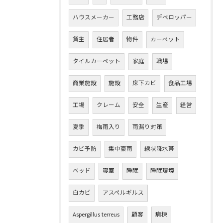
ハウスメーカー
工務店
デベロッパー
貸主
住居者
物件
カーペット
タイルカーペット
家庭
職場
商業施設
施設
床下カビ
食品工場
工場
クレーム
安全
生産
経営
夏季
梅雨入り
雨漏り対策
カビ予防
集中豪雨
線状降水帯
ベッド
寝室
睡眠
睡眠環境
白カビ
アスペルギルス
Aspergillus terreus
顧客
病棟