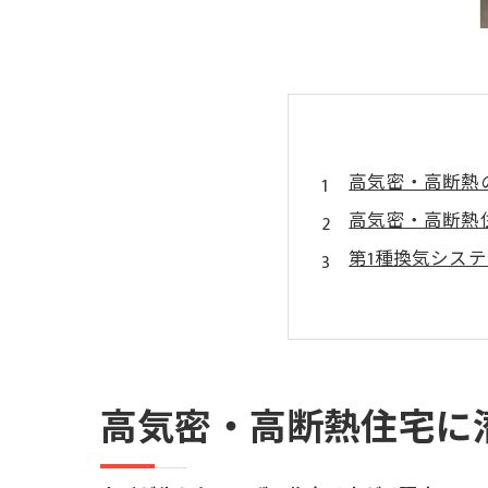
高気密・高断熱
高気密・高断熱
第1種換気シス
ダクト内にカビ
見逃してはいけ
放置するとどう
MIST工法®カ
高気密・高断熱住宅に
まとめ｜ダクト