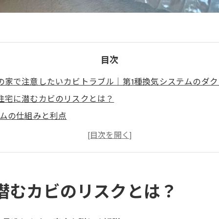
目次
の家で注意したいカビトラブル｜第1種換気システムのダ
住宅に潜むカビのリスクとは？
テムの仕組みと利点
が発生する主な要因
ないカビ発生の兆候
なる？健康への影響と住宅の劣化
ビバスター隊の調査・解決方法と再発防止策
潜むカビのリスクとは？
内カビは早期発見と原因対策がカギ