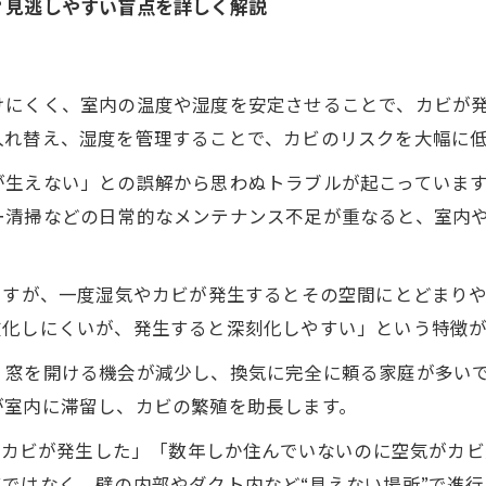
？見逃しやすい盲点を詳しく解説
けにくく、室内の温度や湿度を安定させることで、カビが
入れ替え、湿度を管理することで、カビのリスクを大幅に
が生えない」との誤解から思わぬトラブルが起こっていま
ー清掃などの日常的なメンテナンス不足が重なると、室内
ですが、一度湿気やカビが発生するとその空間にとどまり
在化しにくいが、発生すると深刻化しやすい」という特徴が
、窓を開ける機会が減少し、換気に完全に頼る家庭が多い
が室内に滞留し、カビの繁殖を助長します。
のにカビが発生した」「数年しか住んでいないのに空気がカ
ではなく、壁の内部やダクト内など“見えない場所”で進