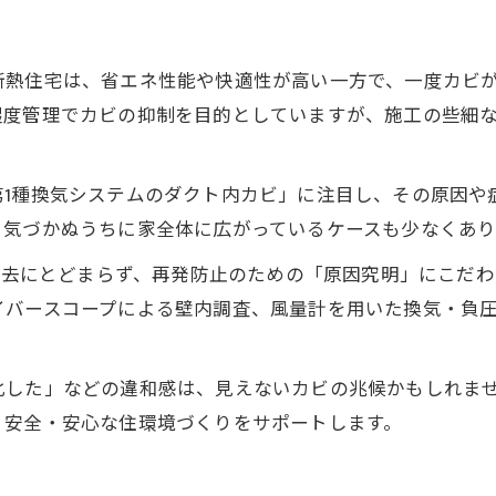
断熱住宅は、省エネ性能や快適性が高い一方で、一度カビ
湿度管理でカビの抑制を目的としていますが、施工の些細
。
第1種換気システムのダクト内カビ」に注目し、その原因や
、気づかぬうちに家全体に広がっているケースも少なくあ
ビ除去にとどまらず、再発防止のための「原因究明」にこだ
イバースコープによる壁内調査、風量計を用いた換気・負
した」などの違和感は、見えないカビの兆候かもしれません
、安全・安心な住環境づくりをサポートします。