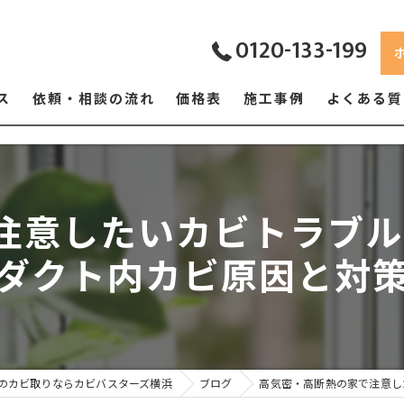
0120-133-199
ス
依頼・相談の流れ
価格表
施工事例
よくある質
注意したいカビトラブル
ダクト内カビ原因と対
のカビ取りならカビバスターズ横浜
ブログ
高気密・高断熱の家で注意し