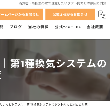
高気密・高断熱の家で注意したいダクト内カビの原因と対策
ホームページからお問合せ
公式LINEからお問合せ
問
ブログ
当社の特徴
公式YouTube
会社概要
横浜市のカビ
横須賀市のカビ
｜第1種換気システムの
相模原市のカビ
策
小田原市のカビ
たいカビトラブル｜第1種換気システムのダクト内カビ原因と対策