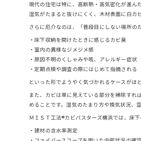
現代の住宅は特に、高断熱・高気密化が進ん
湿気がたまると抜けにくく、木材表面に白カ
さらに厄介なのは、「普段目にしない場所の
・床下収納を開けたときに感じるカビ臭
・室内の異様なジメジメ感
・原因不明のくしゃみや咳、アレルギー症状
・定期点検や調査の際にはじめて指摘される
といった形でようやく気づかれるケースがほ
また、カビは単に見えている部分を掃除すれ
めることです。湿気のたまり方や換気状況、
ＭＩＳＴ工法®カビバスターズ横浜では、床下
・建材の含水率測定
・ファイバースコープを用いた内部状況の確