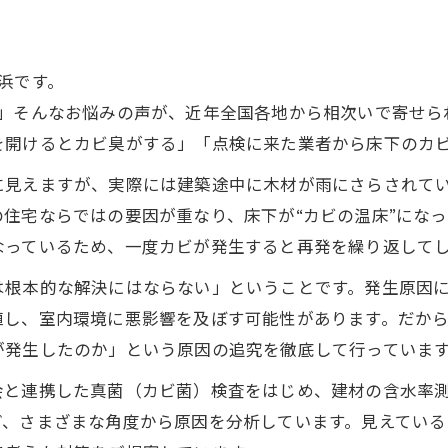
横浜です。
…」そんなお悩みの声が、近年全国各地から相次いで寄せら
を開けるとカビ臭がする」「点検に来た業者から床下のカ
に見えますが、実際には建築途中に木材が雨にさらされて
住宅ならではの要因が重なり、床下が“カビの温床”にな
なっているため、一度カビが発生すると再発を繰り返して
は根本的な解決にはならない」ということです。発生原因
殖し、室内環境に悪影響を及ぼす可能性があります。だから
が発生したのか」という原因の追究を徹底して行っていま
会と連携した真菌（カビ菌）検査をはじめ、建材の含水率
ど、さまざまな角度から原因を分析しています。見えている