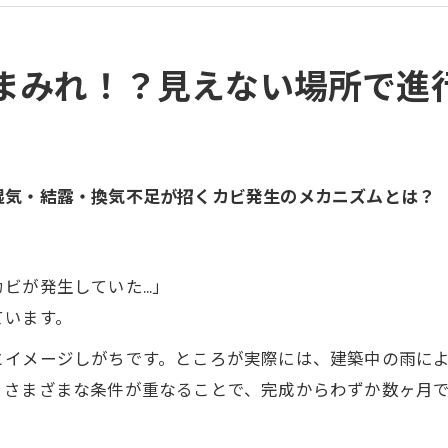
分からない！本当に必要なのは「真菌検査」
？再発させないために押さえるべきポイント
い！？床下カビ放置で起こる深刻な住宅トラブル
まみれ！？見えない場所で進
しないために！専門業者へ早期相談すべき理由
ために！床下カビは「予防対策」がカギ
談すべき？失敗しない専門業者の選び方
湿気・結露・換気不足が招くカビ発生のメカニズムとは？
いために！今こそ「見えない場所」を点検する時代へ
ビは「見えない場所だからこそ」早期チェックが重要です
カビが発生していた…」
ています。
とイメージしがちです。ところが実際には、建築中の雨に
、さまざまな条件が重なることで、完成からわずか数ヶ月