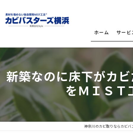
ホーム
サービ
新築なのに床下がカビ
をＭＩＳＴ
神奈川のカビ取りならカビバ