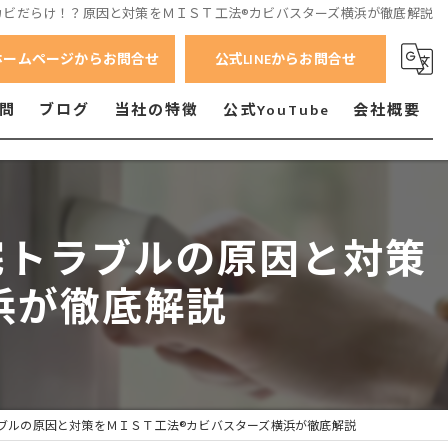
カビだらけ！？原因と対策をＭＩＳＴ工法®カビバスターズ横浜が徹底解説
ホームページからお問合せ
公式LINEからお問合せ
問
ブログ
当社の特徴
公式YouTube
会社概要
横浜市のカビ
横須賀市のカビ
宅トラブルの原因と対策
相模原市のカビ
浜が徹底解説
小田原市のカビ
ブルの原因と対策をＭＩＳＴ工法®カビバスターズ横浜が徹底解説