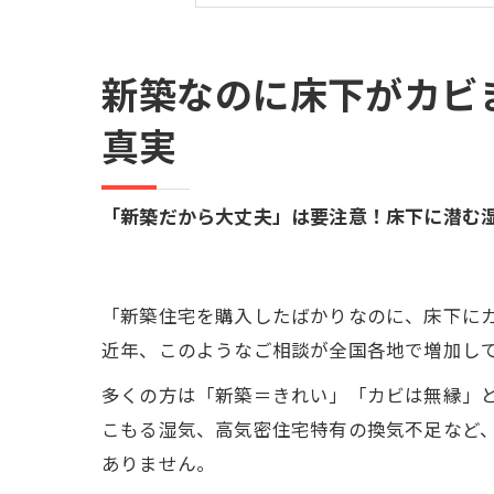
床下カビは見た目だけでは
床下カビを本気で防ぐには
「まだ大丈夫」が一番危な
新築なのに床下がカビ
新築なのに床下カビ…後悔
真実
新築住宅を長く快適に守る
床下カビの悩みはどこへ相
「新築だから大丈夫」は要注意！床下に潜む
新築住宅のカビで後悔しな
まとめ｜新築住宅の床下カ
「新築住宅を購入したばかりなのに、床下に
近年、このようなご相談が全国各地で増加し
多くの方は「新築＝きれい」「カビは無縁」
こもる湿気、高気密住宅特有の換気不足など
ありません。